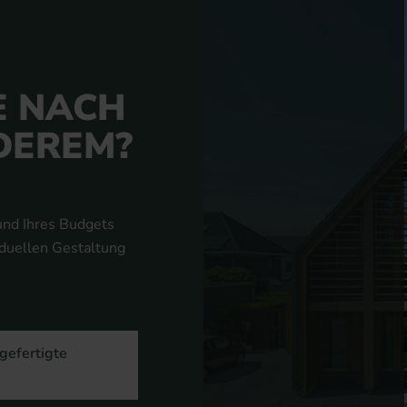
E NACH
DEREM?
nd Ihres Budgets
iduellen Gestaltung
gefertigte