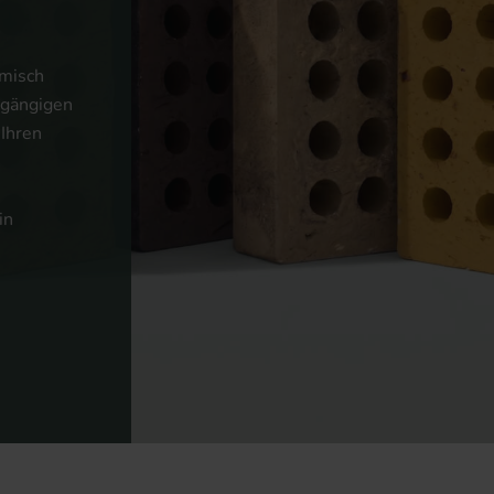
amisch
r gängigen
 Ihren
in