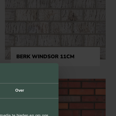
BERK WINDSOR 11CM
Over
 media te bieden en om ons