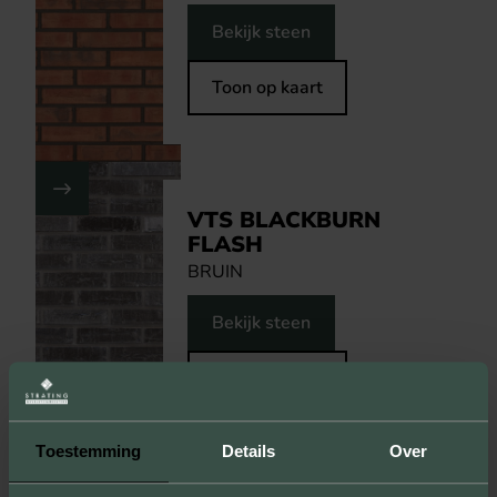
Bekijk steen
Toon op kaart
VTS BLACKBURN
FLASH
BRUIN
Bekijk steen
Toon op kaart
Toestemming
Details
Over
BEZOEK DIT PROJECT