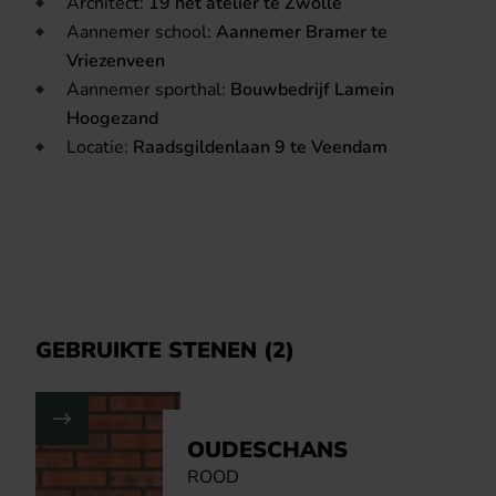
Architect:
19 het atelier te Zwolle
Aannemer school:
Aannemer Bramer te
Vriezenveen
Aannemer sporthal:
Bouwbedrijf Lamein
Hoogezand
Locatie:
Raadsgildenlaan 9 te Veendam
GEBRUIKTE STENEN (2)
OUDESCHANS
ROOD