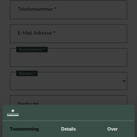
Telefonnummer
*
E-Mail Adresse
*
Wunschtermin
*
Standort
*
Nachricht
Toestemming
Details
Over
Ja, ich stimme der
Datenschutzerklärung
zu