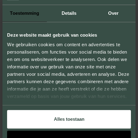
MÖGLICHKEITEN
Toestemming
Details
Over
Durch die Anfertigung von Mustern zeigen
wir Ihnen nicht nur die Größen, Farben und
Texturen, sondern Sie können sich auch von
Deze website maakt gebruik van cookies
der Qualität unserer Produkte überzeugen.
We gebruiken cookies om content en advertenties te
personaliseren, om functies voor social media te bieden
en om ons websiteverkeer te analyseren. Ook delen we
informatie over uw gebruik van onze site met onze
partners voor social media, adverteren en analyse. Deze
EINZIGARTIGES AUSSEHEN
partners kunnen deze gegevens combineren met andere
informatie die je aan ze heeft verstrekt of die ze hebben
Wir liefern Verblendziegel, die große und
verzameld op basis van jouw gebruik van hun services.
kleine Projekte verschönern und ihnen ein
einzigartiges Aussehen verleihen.
Alles toestaan