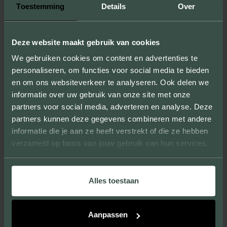
Toestemming
Details
Over
Door samples te produceren laten we niet
alleen de formaten, kleuren en texturen
zien, maar kun je ook de kwaliteit van onze
Deze website maakt gebruik van cookies
producten ervaren.
We gebruiken cookies om content en advertenties te
personaliseren, om functies voor social media te bieden
en om ons websiteverkeer te analyseren. Ook delen we
informatie over uw gebruik van onze site met onze
partners voor social media, adverteren en analyse. Deze
UNIEKE UITSTRALING
partners kunnen deze gegevens combineren met andere
informatie die je aan ze heeft verstrekt of die ze hebben
Wij leveren gevelstenen die grote en kleine
verzameld op basis van jouw gebruik van hun services.
projecten verfraaien en een eigen, unieke
uitstraling geven.
Alles toestaan
Aanpassen