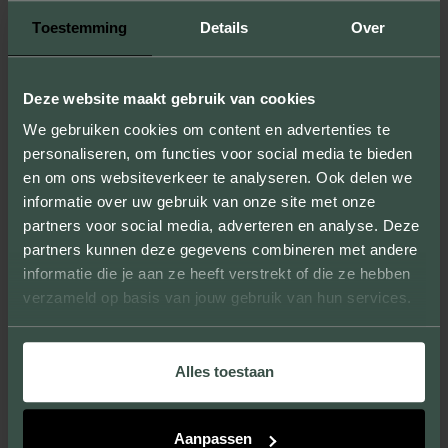
ONBEPERKTE MOGELIJKHEDEN
Toestemming
Details
Over
Door samples te produceren laten we niet
alleen de formaten, kleuren en texturen
Deze website maakt gebruik van cookies
zien, maar kun je ook de kwaliteit van onze
We gebruiken cookies om content en advertenties te
producten ervaren.
personaliseren, om functies voor social media te bieden
en om ons websiteverkeer te analyseren. Ook delen we
informatie over uw gebruik van onze site met onze
partners voor social media, adverteren en analyse. Deze
partners kunnen deze gegevens combineren met andere
UNIEKE UITSTRALING
informatie die je aan ze heeft verstrekt of die ze hebben
verzameld op basis van jouw gebruik van hun services.
Wij leveren gevelstenen die grote en kleine
projecten verfraaien en een eigen, unieke
uitstraling geven.
Alles toestaan
Aanpassen