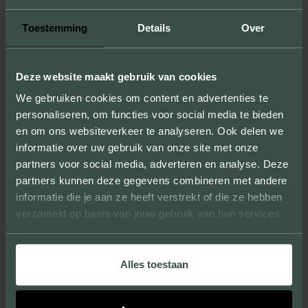
ONBEPERKTE MOGELIJKHEDEN
Toestemming
Details
Over
Door samples te produceren laten we niet
alleen de formaten, kleuren en texturen
Deze website maakt gebruik van cookies
zien, maar kun je ook de kwaliteit van onze
We gebruiken cookies om content en advertenties te
producten ervaren.
personaliseren, om functies voor social media te bieden
en om ons websiteverkeer te analyseren. Ook delen we
informatie over uw gebruik van onze site met onze
partners voor social media, adverteren en analyse. Deze
partners kunnen deze gegevens combineren met andere
UNIEKE UITSTRALING
informatie die je aan ze heeft verstrekt of die ze hebben
verzameld op basis van jouw gebruik van hun services.
Wij leveren gevelstenen die grote en kleine
projecten verfraaien en een eigen, unieke
Alles toestaan
uitstraling geven.