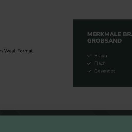
MERKMALE BR
GROBSAND
 im Waal-Format.
Braun
Flach
Gesandet