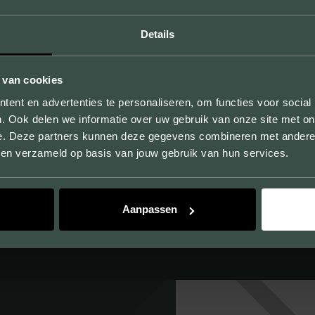
Details
UNBEGRENZTE MÖGLICHKEITEN
 van cookies
Durch die Anfertigung von Mustern zeigen wir Ihnen
ent en advertenties te personaliseren, om functies voor social
. Ook delen we informatie over uw gebruik van onze site met on
nicht nur die Größen, Farben und Texturen, sondern
e. Deze partners kunnen deze gegevens combineren met andere i
Sie können sich auch von der Qualität unserer
bben verzameld op basis van jouw gebruik van hun services.
Produkte überzeugen.
Aanpassen