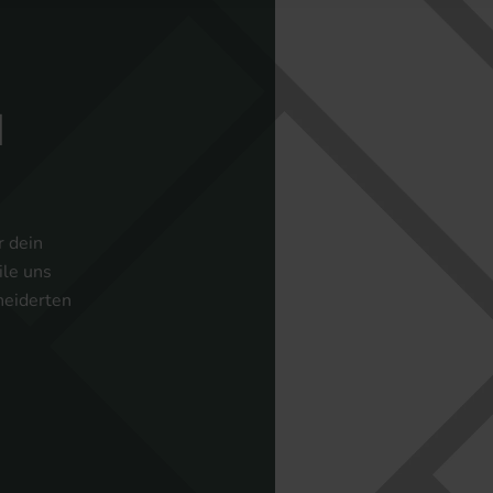
N
r dein
ile uns
neiderten