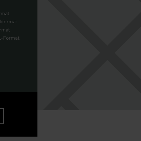
rmat
ckformat
rmat
el-Format