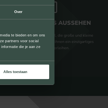
Over
EINZIGARTIGES AUSSEHEN
Wir liefern Verblendziegel, die große und kleine
 media te bieden en om ons
ze partners voor social
Projekte verschönern und ihnen ein einzigartiges
nformatie die je aan ze
Aussehen verleihen.
Alles toestaan