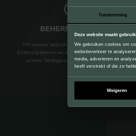
Toestemming
BEHERRSCHUNG
Deze website maakt gebruik
Mit unserer anderthalb Jahrhunderte langen
We gebruiken cookies om cont
websiteverkeer te analyseren
Erfahrung können wir das maximale Potenzial aus
media, adverteren en analys
unserer Strangpresstechnik herausholen.
heeft verstrekt of die ze he
Weigeren