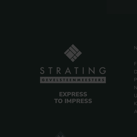
N
F
D
P
N
EXPRESS
U
TO IMPRESS
K
A