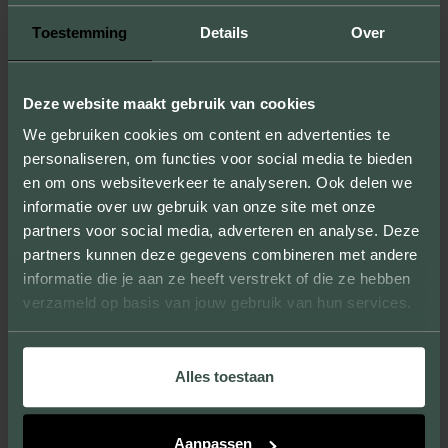
Toestemming
Details
Over
Durch die Anfertigung von Mustern zeigen
wir Ihnen nicht nur die Größen, Farben und
Texturen, sondern Sie können sich auch von
Deze website maakt gebruik van cookies
der Qualität unserer Produkte überzeugen.
We gebruiken cookies om content en advertenties te
personaliseren, om functies voor social media te bieden
en om ons websiteverkeer te analyseren. Ook delen we
informatie over uw gebruik van onze site met onze
partners voor social media, adverteren en analyse. Deze
EINZIGARTIGES AUSSEHEN
partners kunnen deze gegevens combineren met andere
informatie die je aan ze heeft verstrekt of die ze hebben
Wir liefern Verblendziegel, die große und
verzameld op basis van jouw gebruik van hun services.
kleine Projekte verschönern und ihnen ein
einzigartiges Aussehen verleihen.
Alles toestaan
Aanpassen