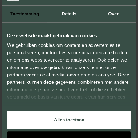
MÖGLICHKEITEN
Toestemming
Details
Over
Durch die Anfertigung von Mustern zeigen
wir Ihnen nicht nur die Größen, Farben und
Texturen, sondern Sie können sich auch von
Deze website maakt gebruik van cookies
der Qualität unserer Produkte überzeugen.
We gebruiken cookies om content en advertenties te
personaliseren, om functies voor social media te bieden
en om ons websiteverkeer te analyseren. Ook delen we
informatie over uw gebruik van onze site met onze
partners voor social media, adverteren en analyse. Deze
EINZIGARTIGES AUSSEHEN
partners kunnen deze gegevens combineren met andere
informatie die je aan ze heeft verstrekt of die ze hebben
Wir liefern Verblendziegel, die große und
verzameld op basis van jouw gebruik van hun services.
kleine Projekte verschönern und ihnen ein
einzigartiges Aussehen verleihen.
Alles toestaan